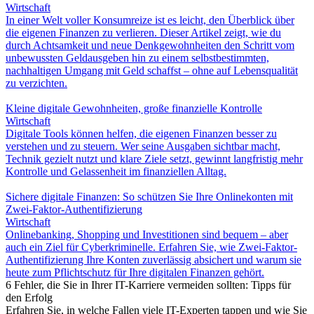
Wirtschaft
In einer Welt voller Konsumreize ist es leicht, den Überblick über
die eigenen Finanzen zu verlieren. Dieser Artikel zeigt, wie du
durch Achtsamkeit und neue Denkgewohnheiten den Schritt vom
unbewussten Geldausgeben hin zu einem selbstbestimmten,
nachhaltigen Umgang mit Geld schaffst – ohne auf Lebensqualität
zu verzichten.
Kleine digitale Gewohnheiten, große finanzielle Kontrolle
Wirtschaft
Digitale Tools können helfen, die eigenen Finanzen besser zu
verstehen und zu steuern. Wer seine Ausgaben sichtbar macht,
Technik gezielt nutzt und klare Ziele setzt, gewinnt langfristig mehr
Kontrolle und Gelassenheit im finanziellen Alltag.
Sichere digitale Finanzen: So schützen Sie Ihre Onlinekonten mit
Zwei-Faktor-Authentifizierung
Wirtschaft
Onlinebanking, Shopping und Investitionen sind bequem – aber
auch ein Ziel für Cyberkriminelle. Erfahren Sie, wie Zwei-Faktor-
Authentifizierung Ihre Konten zuverlässig absichert und warum sie
heute zum Pflichtschutz für Ihre digitalen Finanzen gehört.
6 Fehler, die Sie in Ihrer IT-Karriere vermeiden sollten: Tipps für
den Erfolg
Erfahren Sie, in welche Fallen viele IT-Experten tappen und wie Sie