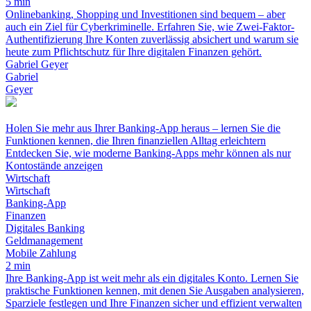
5 min
Onlinebanking, Shopping und Investitionen sind bequem – aber
auch ein Ziel für Cyberkriminelle. Erfahren Sie, wie Zwei-Faktor-
Authentifizierung Ihre Konten zuverlässig absichert und warum sie
heute zum Pflichtschutz für Ihre digitalen Finanzen gehört.
Gabriel Geyer
Gabriel
Geyer
Holen Sie mehr aus Ihrer Banking-App heraus – lernen Sie die
Funktionen kennen, die Ihren finanziellen Alltag erleichtern
Entdecken Sie, wie moderne Banking-Apps mehr können als nur
Kontostände anzeigen
Wirtschaft
Wirtschaft
Banking-App
Finanzen
Digitales Banking
Geldmanagement
Mobile Zahlung
2 min
Ihre Banking-App ist weit mehr als ein digitales Konto. Lernen Sie
praktische Funktionen kennen, mit denen Sie Ausgaben analysieren,
Sparziele festlegen und Ihre Finanzen sicher und effizient verwalten