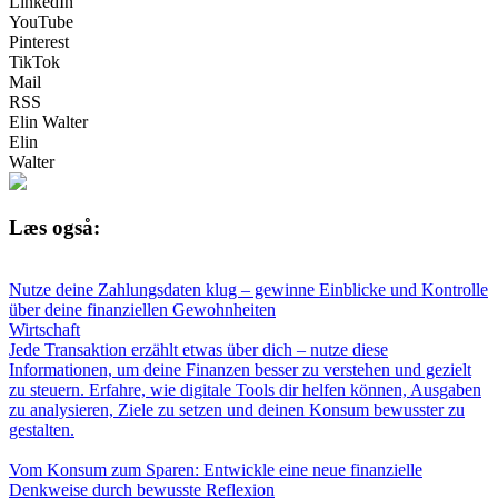
LinkedIn
YouTube
Pinterest
TikTok
Mail
RSS
Elin Walter
Elin
Walter
Læs også:
Nutze deine Zahlungsdaten klug – gewinne Einblicke und Kontrolle
über deine finanziellen Gewohnheiten
Wirtschaft
Jede Transaktion erzählt etwas über dich – nutze diese
Informationen, um deine Finanzen besser zu verstehen und gezielt
zu steuern. Erfahre, wie digitale Tools dir helfen können, Ausgaben
zu analysieren, Ziele zu setzen und deinen Konsum bewusster zu
gestalten.
Vom Konsum zum Sparen: Entwickle eine neue finanzielle
Denkweise durch bewusste Reflexion