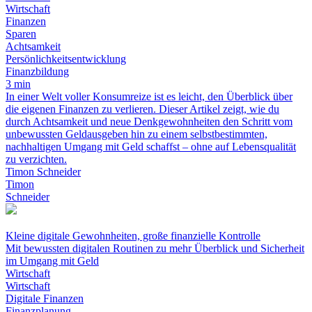
Wirtschaft
Finanzen
Sparen
Achtsamkeit
Persönlichkeitsentwicklung
Finanzbildung
3 min
In einer Welt voller Konsumreize ist es leicht, den Überblick über
die eigenen Finanzen zu verlieren. Dieser Artikel zeigt, wie du
durch Achtsamkeit und neue Denkgewohnheiten den Schritt vom
unbewussten Geldausgeben hin zu einem selbstbestimmten,
nachhaltigen Umgang mit Geld schaffst – ohne auf Lebensqualität
zu verzichten.
Timon Schneider
Timon
Schneider
Kleine digitale Gewohnheiten, große finanzielle Kontrolle
Mit bewussten digitalen Routinen zu mehr Überblick und Sicherheit
im Umgang mit Geld
Wirtschaft
Wirtschaft
Digitale Finanzen
Finanzplanung