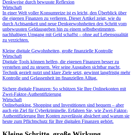
Denkweise durch bewusste Reflexion
Wirtschaft
In einer Welt voller Konsumreize ist es leicht, den Überblick über
die eigenen Finanzen zu verlieren. Dieser Artikel zeigt, wie du
durch Achtsamkeit und neue Denkgewohnheiten den Schritt vom
unbewussten Geldausgeben hin zu einem selbstbestimmten,
nachhaltigen Umgang mit Geld schaffst – ohne auf Lebensqualität
zu verzichten.
Kleine digitale Gewohnheiten, große finanzielle Kontrolle
Wirtschaft
Digitale Tools können helfen, die eigenen Finanzen besser zu
verstehen und zu steuern. Wer seine Ausgaben sichtbar macht,
Technik gezielt nutzt und klare Ziele setzt, gewinnt langfristig mehr
Kontrolle und Gelassenheit im finanziellen Alltag.
Sichere digitale Finanzen: So schützen Sie Ihre Onlinekonten mit
Zwei-Faktor-Authentifizierung
Wirtschaft
Onlinebanking, Shopping und Investitionen sind bequem – aber
auch ein Ziel für Cyberkriminelle. Erfahren Sie, wie Zwei-Faktor-
Authentifizierung Ihre Konten zuverlässig absichert und warum sie
heute zum Pflichtschutz für Ihre digitalen Finanzen gehört.
Kleine Schritte, große Wirkung